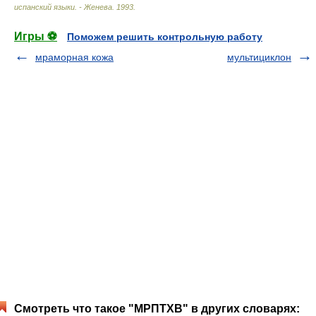
испанский языки. - Женева
.
1993
.
Игры ⚽
Поможем решить контрольную работу
мраморная кожа
мультициклон
Смотреть что такое "МРПТХВ" в других словарях: