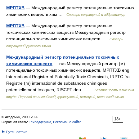
МРПТХВ
— Международный регистр потенциально токсичных
химических веществ хим …
Словарь сокращений и аббревиатур
МРПТХВ
— Международный регистр потенциально
токсических химических веществ Международный регистр
потенциально токсичных химических веществ …
Словарь
сокращений русского языка
Международный регистр потенциально токсичных
химических веществ
— rus Международный регистр (м)
потенциально токсичных химических веществ, МРПТХВ eng
International Register of Potentially Toxic Chemicals, IRPTC fra
Registre (m) international de substances chimiques
potentiellement toxiques, RISCPT deu… …
Безопасность и гигиена
труда. Перевод на английский, французский, немецкий, испанский языки
© Академик, 2000-2026
18+
Обратная связь:
Техподдержка
,
Реклама на сайте
👣 Путешествия