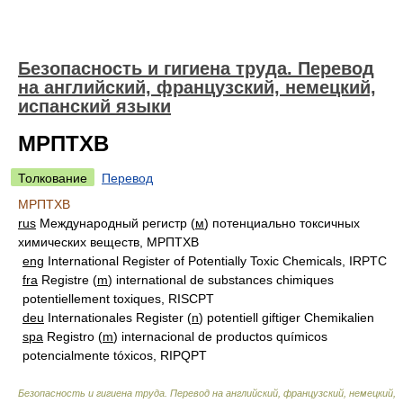
Безопасность и гигиена труда. Перевод
на английский, французский, немецкий,
испанский языки
МРПТХВ
Толкование
Перевод
МРПТХВ
rus
Международный регистр (
м
) потенциально токсичных
химических веществ, МРПТХВ
eng
International Register of Potentially Toxic Chemicals, IRPTC
fra
Registre (
m
) international de substances chimiques
potentiellement toxiques, RISCPT
deu
Internationales Register (
n
) potentiell giftiger Chemikalien
spa
Registro (
m
) internacional de productos químicos
potencialmente tóxicos, RIPQPT
Безопасность и гигиена труда. Перевод на английский, французский, немецкий,